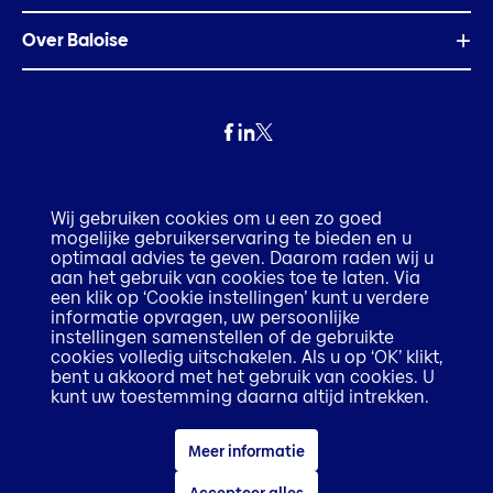
Over Baloise
Privacy
Wij gebruiken cookies om u een zo goed
mogelijke gebruikerservaring te bieden en u
Fraude
optimaal advies te geven. Daarom raden wij u
aan het gebruik van cookies toe te laten. Via
een klik op ‘Cookie instellingen’ kunt u verdere
Disclaimer
informatie opvragen, uw persoonlijke
instellingen samenstellen of de gebruikte
cookies volledig uitschakelen. Als u op ‘OK’ klikt,
Execution only disclaimer
bent u akkoord met het gebruik van cookies. U
kunt uw toestemming daarna altijd intrekken.
Cookiebeleid
Meer informatie
Toegankelijkheidsverklaring