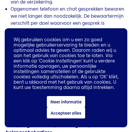
van de verzekering.
Opgenomen telefoon en chat gesprekken bewaren
we niet langer dan noodzakelijk. De bewaartermijn
verschilt per doel waarvoor een gesprek is
opgenomen. Indien een gesprek opgenomen en
nog beschikbaar is, heeft u, bij een geschil over de
Wij gebruiken cookies om u een zo goed
inhoud van het opgenomen telefoongesprek, het
mogelijke gebruikerservaring te bieden en u
optimaal advies te geven. Daarom raden wij u
recht om het telefoongesprek te beluisteren of
aan het gebruik van cookies toe te laten. Via
daarvan een transcriptie te ontvangen.
een klik op ‘Cookie instellingen’ kunt u verdere
informatie opvragen, uw persoonlijke
instellingen samenstellen of de gebruikte
cookies volledig uitschakelen. Als u op ‘OK’ klikt,
bent u akkoord met het gebruik van cookies. U
kunt uw toestemming daarna altijd intrekken.
11. Met wie delen wij uw gegevens
Meer informatie
Accepteer alles
Uzelf, uw gezinsleden, uw werkgever, uw