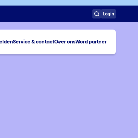
Login
elden
Service & contact
Over ons
Word partner