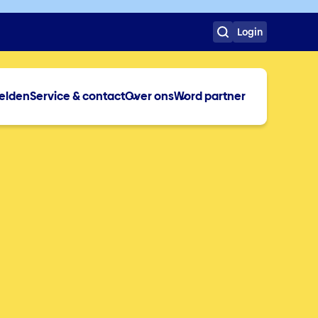
Login
elden
Service & contact
Over ons
Word partner