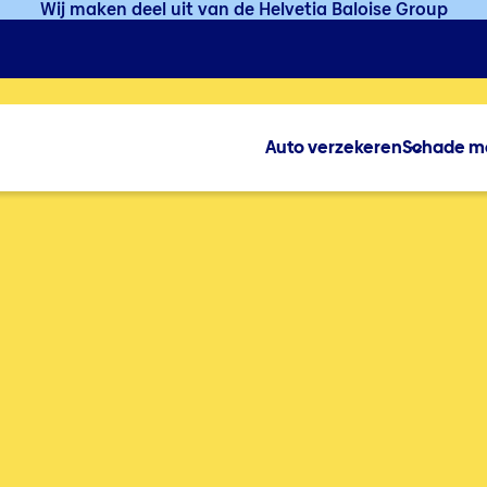
Wij maken deel uit van de Helvetia Baloise Group
Auto verzekeren
Schade m