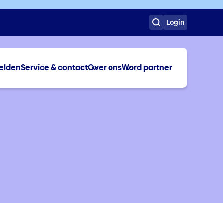
Login
elden
Service & contact
Over ons
Word partner