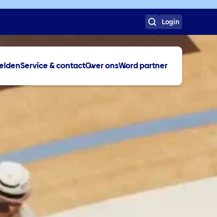
Login
elden
Service & contact
Over ons
Word partner