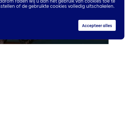
aarom raden wij u aan het gebruik van cookies toe te
stellen of de gebruikte cookies volledig uitschakelen.
Accepteer alles
00:30
n België ondersteunt voor
sponsoring
.
de website van België.