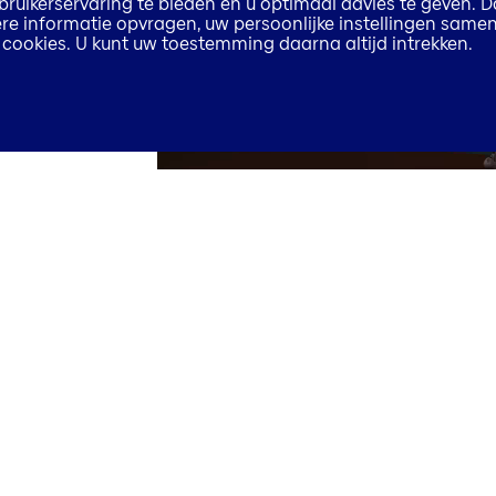
ruikerservaring te bieden en u optimaal advies te geven. D
rdere informatie opvragen, uw persoonlijke instellingen samen
an cookies. U kunt uw toestemming daarna altijd intrekken.
00:00
Zie welke initiatieven onze moeder i
Door te klikken op de link komt u op 