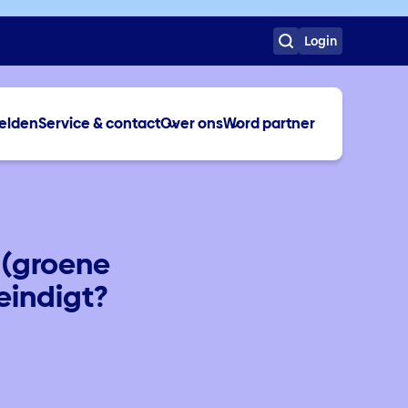
Login
elden
Service & contact
Over ons
Word partner
 (groene
eindigt?