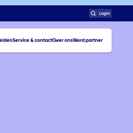
Login
elden
Service & contact
Over ons
Word partner