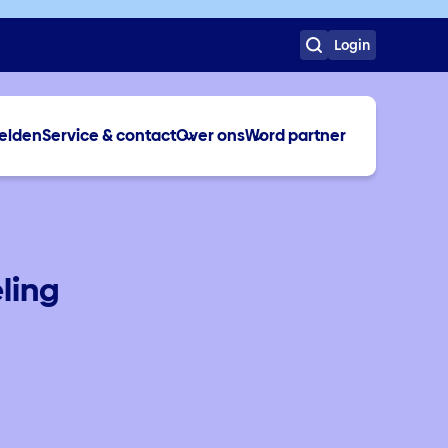
Login
elden
Service & contact
Over ons
Word partner
ling