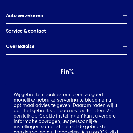
Auto verzekeren
Service & contact
Over Baloise
Privacy
Wij gebruiken cookies om u een zo goed
mogelijke gebruikerservaring te bieden en u
Fraude
optimaal advies te geven. Daarom raden wij u
aan het gebruik van cookies toe te laten. Via
een klik op ‘Cookie instellingen’ kunt u verdere
Disclaimer
informatie opvragen, uw persoonlijke
instellingen samenstellen of de gebruikte
cookies volledig uitschakelen. Als u op ‘OK’ klikt,