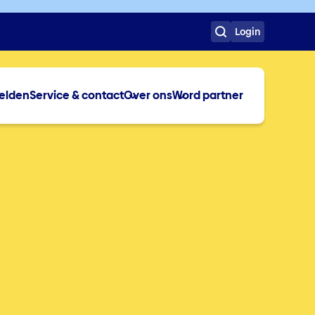
Login
elden
Service & contact
Over ons
Word partner