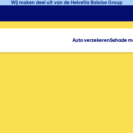
Wij maken deel uit van de Helvetia Baloise Group
Auto verzekeren
Schade m