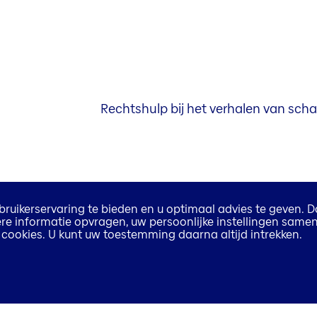
Rechtshulp bij het verhalen van scha
ruikerservaring te bieden en u optimaal advies te geven. D
rdere informatie opvragen, uw persoonlijke instellingen samen
an cookies. U kunt uw toestemming daarna altijd intrekken.
Rechtshulp bij het verhalen van scha
u een auto heeft, koopt of verkoopt,
repareren.