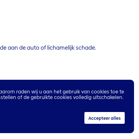
de aan de auto of lichamelijk schade.
aarom raden wij u aan het gebruik van cookies toe te
stellen of de gebruikte cookies volledig uitschakelen.
de aan de auto of lichamelijk schade. En als
 of als u uw auto laat onderhouden of
Accepteer alles