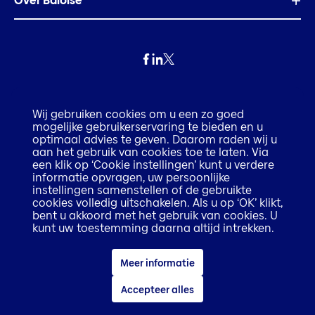
Over Baloise
Privacy
Wij gebruiken cookies om u een zo goed
mogelijke gebruikerservaring te bieden en u
Fraude
optimaal advies te geven. Daarom raden wij u
aan het gebruik van cookies toe te laten. Via
een klik op ‘Cookie instellingen’ kunt u verdere
Disclaimer
informatie opvragen, uw persoonlijke
instellingen samenstellen of de gebruikte
cookies volledig uitschakelen. Als u op ‘OK’ klikt,
Execution only disclaimer
bent u akkoord met het gebruik van cookies. U
kunt uw toestemming daarna altijd intrekken.
Cookiebeleid
Meer informatie
Toegankelijkheidsverklaring
Accepteer alles