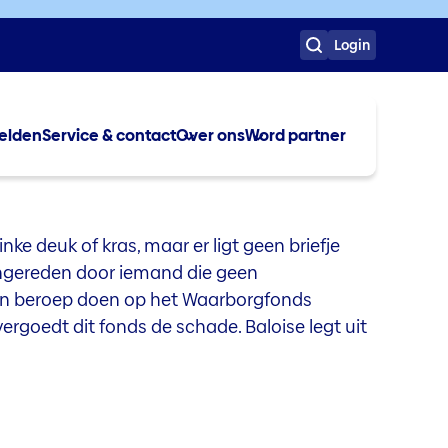
Login
elden
Service & contact
Over ons
Word partner
inke deuk of kras, maar er ligt geen briefje
angereden door iemand die geen
een beroep doen op het Waarborgfonds
vergoedt dit fonds de schade. Baloise legt uit